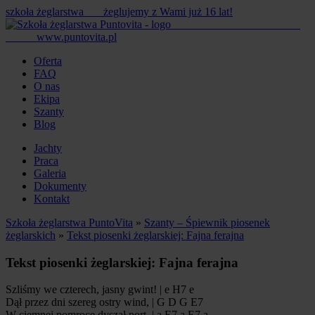
szkoła żeglarstwa
żeglujemy z Wami już 16 lat!
www.puntovita.pl
Oferta
FAQ
O nas
Ekipa
Szanty
Blog
Jachty
Praca
Galeria
Dokumenty
Kontakt
Szkoła żeglarstwa PuntoVita
»
Szanty – Śpiewnik piosenek
żeglarskich
»
Tekst piosenki żeglarskiej: Fajna ferajna
Tekst piosenki żeglarskiej: Fajna ferajna
Szliśmy we czterech, jasny gwint! | e H7 e
Dął przez dni szereg ostry wind, | G D G E7
W ciemnej pomroce dyszał port, | a E7 a E7 a