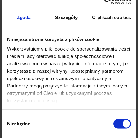
Pierwsze rejsy w sezonie a kondycja
Zgoda
Szczegóły
O plikach cookies
żagli – na jakie…
Niniejsza strona korzysta z plików cookie
Port dla psa: jak zorganizować
miejsce dla czworonoga na…
Wykorzystujemy pliki cookie do spersonalizowania treści
i reklam, aby oferować funkcje społecznościowe i
analizować ruch w naszej witrynie. Informacje o tym, jak
Sztormiaki żeglarskie – jakie wybrać?
korzystasz z naszej witryny, udostępniamy partnerom
społecznościowym, reklamowym i analitycznym.
Trasa rejsu po Wyspach Zielonego
Partnerzy mogą połączyć te informacje z innymi danymi
Przylądka
otrzymanymi od Ciebie lub uzyskanymi podczas
korzystania z ich usług.
Czy rekiny rzeczywiście zjadają
ludzi?
Wybór
Niezbędne
zgody
Pasja – żeglarstwo. Wywiad z
instruktorami…