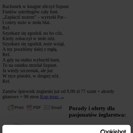
Rachunek w knajpie zliczył Szpunt
Funtów szterlingów cały funt.
„Zapłacić nożem” – wyrzekł Pat –
I cztery noże w stołu blat.
Ref.
Szynkarz się zgodził, no bo cóż,
Kiedy zobaczył w stole nóż.
Szynkarz się zgodził, noże wziął,
A my poszliśmy dalej z mgłą.
Ref.
A gdy na statku wybuchł bunt,
To na ostatku strzelał Szpunt.
Ja wtedy szczeniak, ale już
W ręce pistolet, w drugiej nóż.
Ref.
Zamów śpiewnik żeglarski już od 9,90 zł
77 szant + akordy
gitarowe + 98 stron
Kup teraz →
Porady i oferty dla
pasjonatów żeglarstwa: