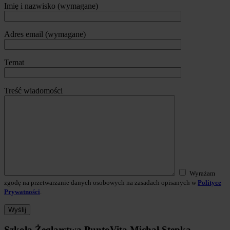
Imię i nazwisko (wymagane)
Adres email (wymagane)
Temat
Treść wiadomości
Wyrażam
zgodę na przetwarzanie danych osobowych na zasadach opisanych w
Polityce
Prywatności
.
Szkoła Żeglarstwa PuntoVita
Michał Stępka