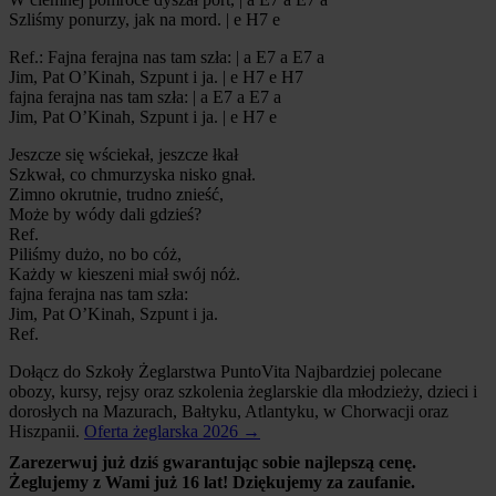
Szliśmy ponurzy, jak na mord. | e H7 e
Ref.: Fajna ferajna nas tam szła: | a E7 a E7 a
Jim, Pat O’Kinah, Szpunt i ja. | e H7 e H7
fajna ferajna nas tam szła: | a E7 a E7 a
Jim, Pat O’Kinah, Szpunt i ja. | e H7 e
Jeszcze się wściekał, jeszcze łkał
Szkwał, co chmurzyska nisko gnał.
Zimno okrutnie, trudno znieść,
Może by wódy dali gdzieś?
Ref.
Piliśmy dużo, no bo cóż,
Każdy w kieszeni miał swój nóż.
fajna ferajna nas tam szła:
Jim, Pat O’Kinah, Szpunt i ja.
Ref.
Dołącz do Szkoły Żeglarstwa PuntoVita
Najbardziej polecane
obozy, kursy, rejsy oraz szkolenia żeglarskie dla młodzieży, dzieci i
dorosłych na Mazurach, Bałtyku, Atlantyku, w Chorwacji oraz
Hiszpanii.
Oferta żeglarska 2026 →
Zarezerwuj już dziś gwarantując sobie najlepszą cenę.
Żeglujemy z Wami już 16 lat! Dziękujemy za zaufanie.