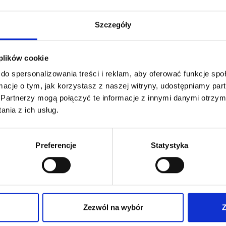
Rejs stażowy dla
Jachtowy Sternik
studentów i
Morski – kurs z
Szczegóły
orosłych po Zatoce…
egzaminem – Gdańsk
 plików cookie
do spersonalizowania treści i reklam, aby oferować funkcje sp
ormacje o tym, jak korzystasz z naszej witryny, udostępniamy p
Partnerzy mogą połączyć te informacje z innymi danymi otrzym
nia z ich usług.
Preferencje
Statystyka
Zezwól na wybór
Z