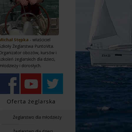
Michał Stępka
- właściciel
Szkoły Żeglarstwa PuntoVita.
Organizator obozów, kursów i
szkoleń żeglarskich dla dzieci,
młodzieży i dorosłych.
Oferta żeglarska
Żeglarstwo dla młodzieży
Żeglarstwo dla dzieci