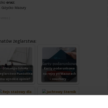
ycko
oraz:
y, Giżycko Mazury
votes
)
onatów żeglarstwa:
Dlaczego Szkoła
Karty podarunkowe
eglarstwa PuntoVita
na rejsy po Mazurach
ma wysokie opinie?
– vouchery…