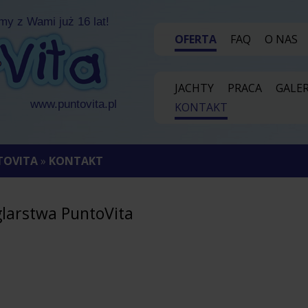
my z Wami już 16 lat!
OFERTA
FAQ
O NAS
JACHTY
PRACA
GALER
vita.pl
KONTAKT
TOVITA
»
KONTAKT
glarstwa PuntoVita