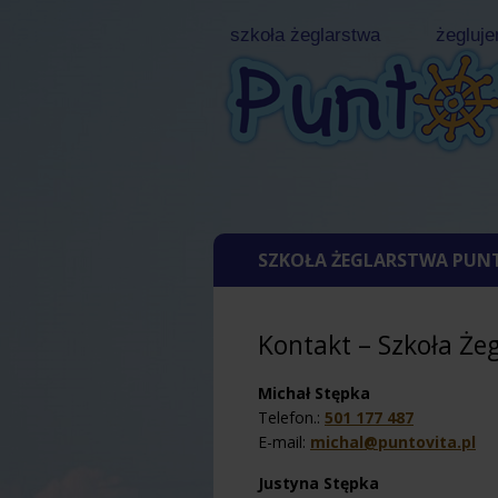
szkoła żeglarstwa
żegluje
www.punto
SZKOŁA ŻEGLARSTWA PUN
Kontakt – Szkoła Że
Michał Stępka
Telefon.:
501 177 487
E-mail:
michal@puntovita.pl
Justyna Stępka