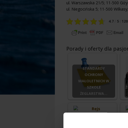
ul. Warszawska 21/5; 11-500 Giż
ul. Niegocińska 5; 11-500 Wilkas
4.7
/
5
(
120
Porady i oferty dla pasj
STANDARDY
OCHRONY
MAŁOLETNICH W
SZKOLE
Ż
ŻEGLARSTWA…