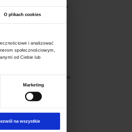
Rejsy doszkalające – Mazury
O plikach cookies
Majówka na Mazurach 2026
Ekspedycja Mamry 2026
ołecznościowe i analizować
Ekspedycja Nidzkie 2026
artnerom społecznościowym,
anymi od Ciebie lub
Cabo Verde – marzec 2026
Kanary – luty 2026 – młodzież
Marketing
Rejsy żeglarskie
Kursy żeglarskie
Patent żeglarski
ezwól na wszystkie