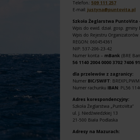
Telefon.:
509 111 257
E-mail:
justyna@puntovita.pl
Szkoła Żeglarstwa PuntoVita –
Wpis do ewid. dział. gosp. gminy
Wpis do Rejestru Organizatorów 
REGON: 060454361
NIP: 537-206-23-42
Numer konta –
mBank
(BRE Ban
56 1140 2004 0000 3702 7406 9
dla przelewów z zagranicy:
Numer
BIC/SWIFT
: BREXPLPWM
Numer rachunku
IBAN
: PL56 11
Adres korespondencyjny:
Szkoła Żeglarstwa „PuntoVita”
ul. J. Niedźwiedzkiej 13
21-500 Biała Podlaska
Adresy na Mazurach: