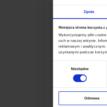
Rejs doszkalający na
Mazurach dla
Zgoda
dorosłych – 8 dni
d
Niniejsza strona korzysta z
Wykorzystujemy pliki cookie 
ruch w naszej witrynie. Inf
reklamowym i analitycznym. 
uzyskanymi podczas korzysta
Wybór
Niezbędne
zgody
Odmowa