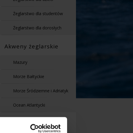
Żeglarstwo dla studentów
Żeglarstwo dla dorosłych
Akweny żeglarskie
Mazury
Morze Bałtyckie
Morze Śródziemne i Adriatyk
Ocean Atlantycki
Kursy, obozy, rejsy