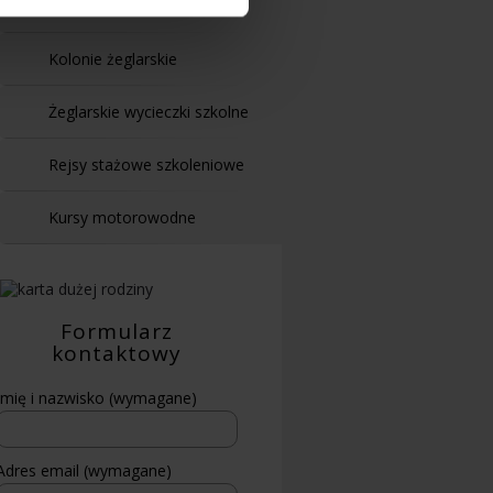
Obozy żeglarskie
Kolonie żeglarskie
Żeglarskie wycieczki szkolne
Rejsy stażowe szkoleniowe
Kursy motorowodne
Formularz
kontaktowy
Imię i nazwisko (wymagane)
Adres email (wymagane)