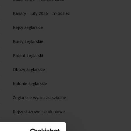
Kanary – luty 2026 – młodzież
Rejsy żeglarskie
Kursy żeglarskie
Patent żeglarski
Obozy żeglarskie
Kolonie żeglarskie
Żeglarskie wycieczki szkolne
Rejsy stażowe szkoleniowe
Kursy motorowodne