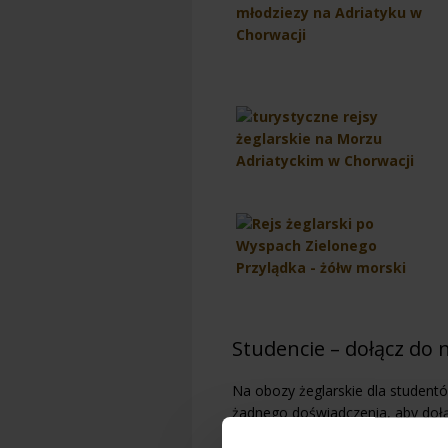
Studencie – dołącz do n
Na obozy żeglarskie dla studen
żadnego doświadczenia, aby dołą
doświadczonego sternika dla kt