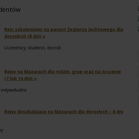
udentów
Rejs szkoleniowy na patent Żeglarza Jachtowego dla
dorosłych (8 dni) »
Uczestnicy: studenci, dorośli
Rejsy na Mazurach dla rodzin, grup oraz na życzenie
(7 lub 14 dni) »
y indywidualne
Rejsy doszkalające na Mazurach dla dorosłych – 8 dni
py