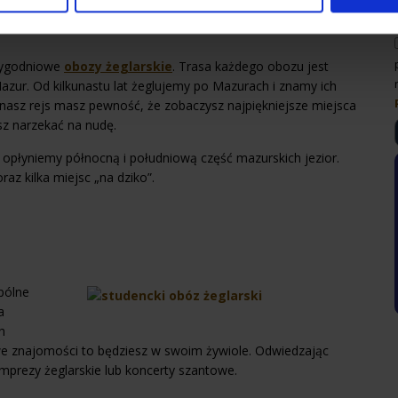
tygodniowe
obozy żeglarskie
. Trasa każdego obozu jest
azur. Od kilkunastu lat żeglujemy po Mazurach i znamy ich
 nasz rejs masz pewność, że zobaczysz najpiękniejsze miejsca
esz narzekać na nudę.
płyniemy północną i południową część mazurskich jezior.
az kilka miejsc „na dziko”.
pólne
a
h
owe znajomości to będziesz w swoim żywiole. Odwiedzając
mprezy żeglarskie lub koncerty szantowe.