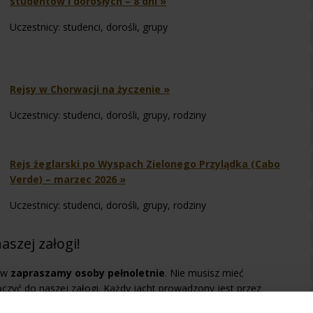
studentów i dorosłych – 8 dni »
Uczestnicy: studenci, dorośli, grupy
Rejsy w Chorwacji na życzenie »
Uczestnicy: studenci, dorośli, grupy, rodziny
Rejs żeglarski po Wyspach Zielonego Przylądka (Cabo
Verde) – marzec 2026 »
Uczestnicy: studenci, dorośli, grupy, rodziny
aszej załogi!
tów
zapraszamy osoby pełnoletnie
. Nie musisz mieć
czyć do naszej załogi. Każdy jacht prowadzony jest przez
órego
żeglarstwo
to prawdziwa pasja. Nasi instruktorzy