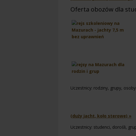
Oferta obozów dla st
Uczestnicy: rodziny, grupy, osob
(duży jacht, koło sterowe) »
Uczestnicy: studenci, dorośli, gru