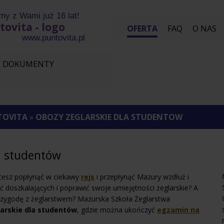
my z Wami już 16 lat!
OFERTA
FAQ
O NAS
vita.pl
DOKUMENTY
TOVITA
»
OBOZY ZEGLARSKIE DLA STUDENTOW
a studentów
cesz popłynąć w ciekawy
rejs
i przepłynąć Mazury wzdłuż i
ć doszkalających i poprawić swoje umiejętności żeglarskie? A
zygodę z żeglarstwem? Mazurska Szkoła Żeglarstwa
arskie dla studentów
, gdzie można ukończyć
egzamin na