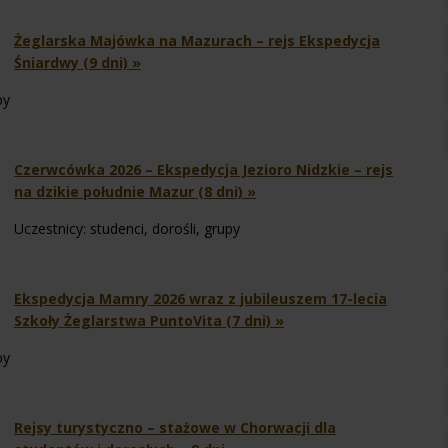
Żeglarska Majówka na Mazurach – rejs Ekspedycja
Śniardwy (9 dni) »
py
Czerwcówka 2026 – Ekspedycja Jezioro Nidzkie – rejs
na dzikie południe Mazur (8 dni) »
Uczestnicy: studenci, dorośli, grupy
Ekspedycja Mamry 2026 wraz z jubileuszem 17-lecia
Szkoły Żeglarstwa PuntoVita (7 dni) »
py
Rejsy turystyczno – stażowe w Chorwacji dla