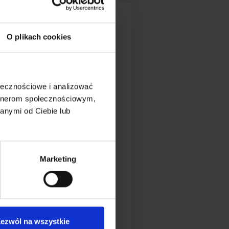
O plikach cookies
Formularz
kontaktowy
Imię i nazwisko (wymagane)
ołecznościowe i analizować
artnerom społecznościowym,
Adres email (wymagane)
anymi od Ciebie lub
Temat
Marketing
Treść wiadomości
ezwól na wszystkie