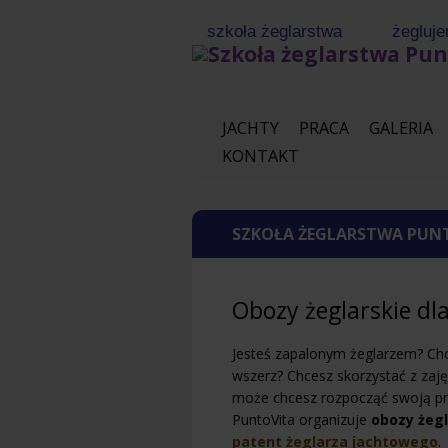
szkoła żeglarstwa
żegluje
www.punto
JACHTY
PRACA
GALERIA
KONTAKT
SZKOŁA ŻEGLARSTWA PUN
Obozy żeglarskie dl
Jesteś zapalonym żeglarzem? Ch
wszerz? Chcesz skorzystać z zaję
może chcesz rozpocząć swoją pr
PuntoVita organizuje
obozy żegl
patent żeglarza jachtowego
.