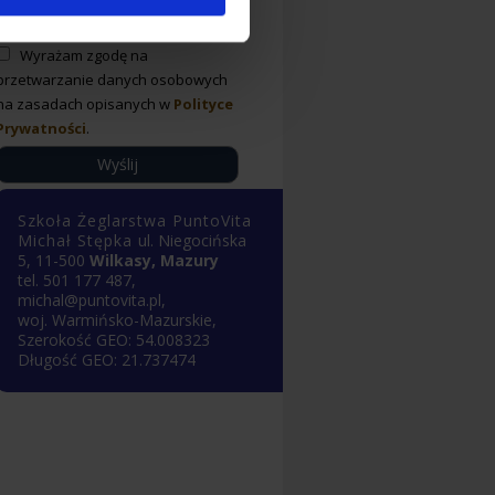
Wyrażam zgodę na
przetwarzanie danych osobowych
na zasadach opisanych w
Polityce
Prywatności
.
Szkoła Żeglarstwa PuntoVita
Michał Stępka
ul.
Niegocińska
5
,
11-500
Wilkasy, Mazury
tel.
501 177 487
,
michal@puntovita.pl
,
woj.
Warmińsko-Mazurskie
,
Szerokość GEO:
54.008323
Długość GEO:
21.737474