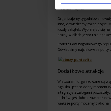
Trasa rejsu
Organizujemy tygodniowe i dwu
inna, odwiedzamy różne części M
każdy zakątek. Wybierając się na
Krainy Wielkich Jezior i nie będzi
Podczas dwutygodniowego rejsu o
Odwiedzimy najciekawsze porty or
Dodatkowe atrakcje
Wieczorami organizowane są ws
ogniska, jest to dobry moment n
integrację z załogami pozostałyc
jachtów. Jeśli lubisz zawierać n
większe porty możemy trafić na i