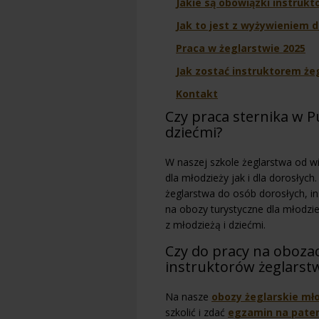
Jakie są obowiązki instrukt
Jak to jest z wyżywieniem d
Praca w żeglarstwie 2025
Jak zostać instruktorem że
Kontakt
Czy praca sternika w P
dziećmi?
W naszej szkole żeglarstwa od w
dla młodzieży jak i dla dorosłyc
żeglarstwa do osób dorosłych, i
na obozy turystyczne dla młodzie
z młodzieżą i dziećmi.
Czy do pracy na obozac
instruktorów żeglarst
Na nasze
obozy żeglarskie mł
szkolić i zdać
egzamin na paten