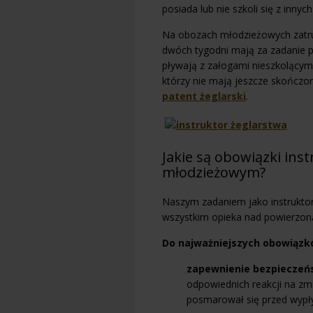
posiada lub nie szkoli się z inny
Na obozach młodzieżowych zatru
dwóch tygodni mają za zadanie p
pływają z załogami nieszkolącymi
którzy nie mają jeszcze skończo
patent żeglarski
.
Jakie są obowiązki ins
młodzieżowym?
Naszym zadaniem jako instrukto
wszystkim opieka nad powierzon
Do najważniejszych obowiązkó
zapewnienie bezpiecze
odpowiednich reakcji na zmi
posmarował się przed wypły