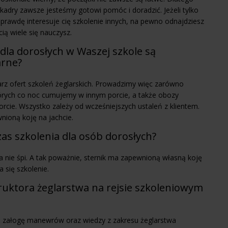
adry zawsze jesteśmy gotowi pomóc i doradzić. Jeżeli tylko
naprawdę interesuje cię szkolenie innych, na pewno odnajdziesz
ią wiele się nauczysz.
dla dorosłych w Waszej szkole są
arne?
z ofert szkoleń żeglarskich. Prowadzimy więc zarówno
órych co noc cumujemy w innym porcie, a także obozy
rcie. Wszystko zależy od wcześniejszych ustaleń z klientem.
nioną koję na jachcie.
zas szkolenia dla osób dorosłych?
 a nie śpi. A tak poważnie, sternik ma zapewnioną własną koję
 się szkolenie.
truktora żeglarstwa na rejsie szkoleniowym
ć załogę manewrów oraz wiedzy z zakresu żeglarstwa