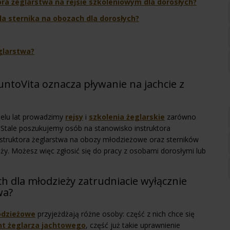
ora żeglarstwa na rejsie szkoleniowym dla dorosłych?
la sternika na obozach dla dorosłych?
glarstwa?
untoVita oznacza pływanie na jachcie z
ielu lat prowadzimy
rejsy
i
szkolenia żeglarskie
zarówno
h. Stale poszukujemy osób na stanowisko instruktora
nstruktora żeglarstwa na obozy młodzieżowe oraz sterników
ży. Możesz więc zgłosić się do pracy z osobami dorosłymi lub
h dla młodzieży zatrudniacie wyłącznie
wa?
odzieżowe
przyjeżdżają różne osoby: część z nich chce się
t żeglarza jachtowego
, część już takie uprawnienie