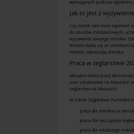
wymaganych podczas egzaminu n
Jak to jest z wyżywien
Czy sternik sam musi zapewnić so
do obozów młodzieżowych, uczest
wyżywienie swojego sternika. Ozn
którymi dzielą się ze sternikiem 
również zapraszają sternika.
Praca w żeglarstwie 20
Aktualne oferty pracy dla instruk
oraz szkoleniowe na Mazurach zn
żeglarstwa na Mazurach.
W Szkole Żeglarstwa PuntoVita m
praca dla sternika na oboza
praca dla nauczyciela żegl
praca dla młodszego instruk