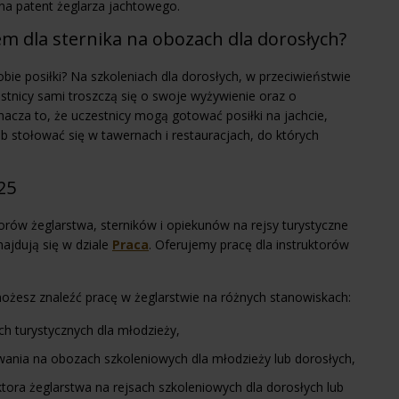
a patent żeglarza jachtowego.
iem dla sternika na obozach dla dorosłych?
bie posiłki? Na szkoleniach dla dorosłych, w przeciwieństwie
nicy sami troszczą się o swoje wyżywienie oraz o
acza to, że uczestnicy mogą gotować posiłki na jachcie,
lub stołować się w tawernach i restauracjach, do których
25
torów żeglarstwa, sterników i opiekunów na rejsy turystyczne
ajdują się w dziale
Praca
. Oferujemy pracę dla instruktorów
ożesz znaleźć pracę w żeglarstwie na różnych stanowiskach:
ch turystycznych dla młodzieży,
owania na obozach szkoleniowych dla młodzieży lub dorosłych,
tora żeglarstwa na rejsach szkoleniowych dla dorosłych lub