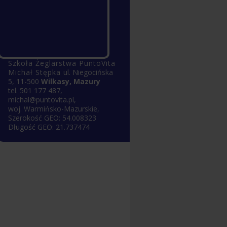
Szkoła Żeglarstwa PuntoVita
Michał Stępka
ul.
Niegocińska
5
,
11-500
Wilkasy, Mazury
tel.
501 177 487
,
michal@puntovita.pl
,
woj.
Warmińsko-Mazurskie
,
Szerokość GEO:
54.008323
Długość GEO:
21.737474