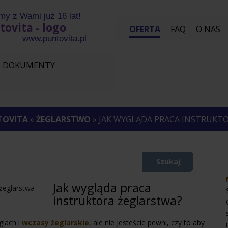
my z Wami już 16 lat!
OFERTA
FAQ
O NAS
vita.pl
DOKUMENTY
TOVITA
»
ŻEGLARSTWO
» JAK WYGLĄDA PRACA INSTRUKT
Jak wygląda praca
instruktora żeglarstwa?
glach i
wczasy żeglarskie
, ale nie jesteście pewni, czy to aby