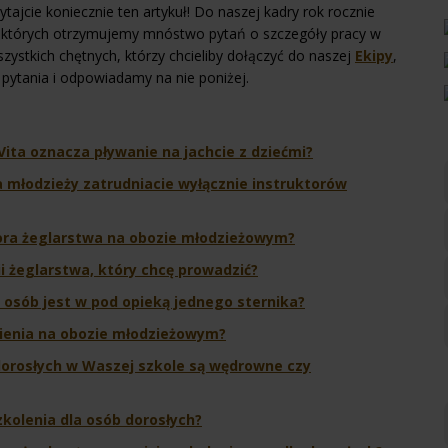
tajcie koniecznie ten artykuł! Do naszej kadry rok rocznie
d których otrzymujemy mnóstwo pytań o szczegóły pracy w
szystkich chętnych, którzy chcieliby dołączyć do naszej
Ekipy
,
pytania i odpowiadamy na nie poniżej.
Vita oznacza pływanie na jachcie z dziećmi?
a młodzieży zatrudniacie wyłącznie instruktorów
tora żeglarstwa na obozie młodzieżowym?
i żeglarstwa, który chcę prowadzić?
e osób jest w pod opieką jednego sternika?
ienia na obozie młodzieżowym?
dorosłych w Waszej szkole są wędrowne czy
zkolenia dla osób dorosłych?