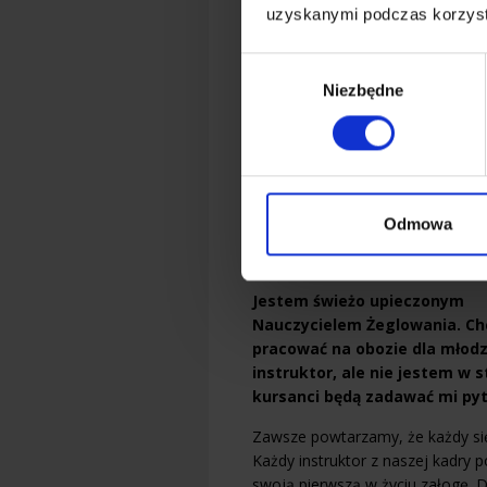
sternika?
uzyskanymi podczas korzysta
Na nasze żeglarskie obozy dla m
Wybór
oddzielnych grupach 11-13 lat or
Niezbędne
zgody
jest zazwyczaj 5-6 osób. Załogi 
Jak wygląda kwestia w
Co drugi dzień każda załoga ze 
produkty przywozi nazajutrz na o
Odmowa
przygotowują wszystkie
posiłki 
zepsuć. 🙂 Nie martw się – nie b
Jestem świeżo upieczonym
Nauczycielem Żeglowania. Ch
pracować na obozie dla młodz
instruktor, ale nie jestem w 
kursanci będą zadawać mi pyt
Zawsze powtarzamy, że każdy się k
Każdy instruktor z naszej kadry p
swoją pierwszą w życiu załogę. 