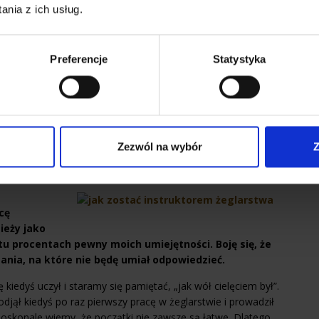
nia z ich usług.
łodzieży przyjeżdżają osoby w wieku 11-17 lat w dwóch
az 14-17 lat. W jednej załodze, pod opieką jednego sternika
Preferencje
Statystyka
dobieramy tak, by wszystkie osoby były w zbliżonym wieku.
yżywienia na obozie młodzieżowym?
sternikiem wypełnia listę zaopatrzeniową, a zamówione
bóz pracownik lądowy. Załogi pod opieką sternika
Zezwól na wybór
Z
na jachcie
. Jemy świeże, smaczne posiłki – takie, które trudno
ędziesz głodować!
cę
ieży jako
stu procentach pewny moich umiejętności. Boję się, że
ania, na które nie będę umiał odpowiedzieć.
iedyś uczył i staramy się pamiętać, „jak wół cielęciem był”.
odjął kiedyś po raz pierwszy pracę w żeglarstwie i prowadził
Doskonale wiemy, że początki nie zawsze są łatwe. Dlatego