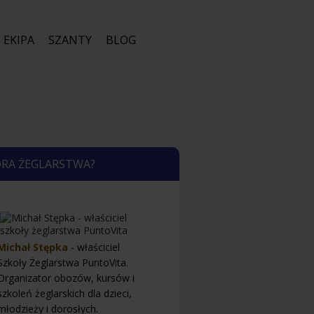
EKIPA
SZANTY
BLOG
ORA ŻEGLARSTWA?
Michał Stępka
- właściciel
Szkoły Żeglarstwa PuntoVita.
Organizator obozów, kursów i
szkoleń żeglarskich dla dzieci,
młodzieży i dorosłych.