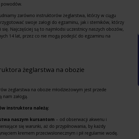
ch powodów.
dniamy zarówno instruktorów żeglarstwa, którzy w ciągu
rzygotować swoje załogi do egzaminu, jak i sterników, którzy
 się. Najczęściej są to najmłodsi uczestnicy naszych obozów,
nych 14 lat, przez co nie mogą podejść do egzaminu na
truktora żeglarstwa na obozie
rów żeglarstwa na obozie młodzieżowym jest przede
ą nam załogą.
w instruktora należą:
ństwa naszym kursantom
– od obserwacji akwenu i
eniające się warunki, aż do przypilnowania, by każdy
nięciem kremem przeciwsłonecznym i pił regularnie wodę.