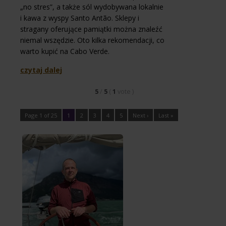
„no stres”, a także sól wydobywana lokalnie
i kawa z wyspy Santo Antão. Sklepy i
stragany oferujące pamiątki można znaleźć
niemal wszędzie. Oto kilka rekomendacji, co
warto kupić na Cabo Verde.
czytaj dalej
5
/
5
(
1
vote
)
Page 1 of 25
1
2
3
4
5
Next ›
Last »