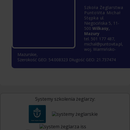
Szkoła Żeglarstwa
PuntoVita
Michał
Stępka
ul.
Niegocińska 5
,
11-
500
Wilkasy,
Mazury
tel.
501 177 487
,
michal@puntovita.pl
,
woj.
Warmińsko-
Mazurskie
,
Szerokość GEO:
54.008323
Długość GEO:
21.737474
Systemy szkolenia żeglarzy: