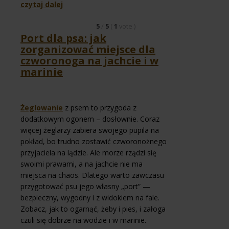
czytaj dalej
5
/
5
(
1
vote
)
Port dla psa: jak
zorganizować miejsce dla
czworonoga na jachcie i w
marinie
Żeglowanie
z psem to przygoda z
dodatkowym ogonem – dosłownie. Coraz
więcej żeglarzy zabiera swojego pupila na
pokład, bo trudno zostawić czworonożnego
przyjaciela na lądzie. Ale morze rządzi się
swoimi prawami, a na jachcie nie ma
miejsca na chaos. Dlatego warto zawczasu
przygotować psu jego własny „port” —
bezpieczny, wygodny i z widokiem na fale.
Zobacz, jak to ogarnąć, żeby i pies, i załoga
czuli się dobrze na wodzie i w marinie.