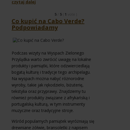
czytaj dalej
5
/
5
(
1
vote
)
Co kupić na Cabo Verde?
Podpowiadamy
Podczas wizyty na Wyspach Zielonego
Przylądka warto zwrócić uwagę na lokalne
produkty i pamiątki, które odzwierciedlają
bogatą kulturę i tradycje tego archipelagu.
Na wyspach można nabyć różnorodne
wyroby, takie jak rękodzieło, biżuterię,
tekstylia oraz przyprawy. Znajdziemy tu
również produkty związane z afrykańską i
portugalską kulturą, w tym instrumenty
muzyczne oraz tradycyjne stroje.
Wśród popularnych pamiątek wyróżniają się
drewniane żółwie, bransoletki z napisem