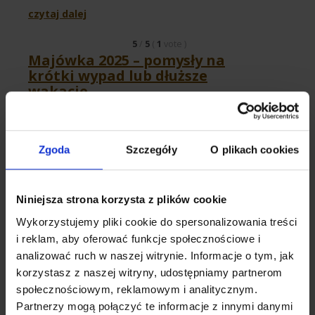
czytaj dalej
5
/
5
(
1
vote
)
Majówka 2025 – pomysły na
krótki wypad lub dłuższe
wakacje
Zgoda
Szczegóły
O plikach cookies
Weekend majowy to kapitalny moment na
złapanie oddechu. Można to zrobić na wiele
różnych sposobów, lecz całkiem ciekawą
Niniejsza strona korzysta z plików cookie
propozycją jest krótki wyjazd za granicę.
Wykorzystujemy pliki cookie do spersonalizowania treści
Jakie kierunki warto w szczególności
i reklam, aby oferować funkcje społecznościowe i
rozważyć?
analizować ruch w naszej witrynie. Informacje o tym, jak
czytaj dalej
korzystasz z naszej witryny, udostępniamy partnerom
społecznościowym, reklamowym i analitycznym.
5
/
5
(
1
vote
)
Partnerzy mogą połączyć te informacje z innymi danymi