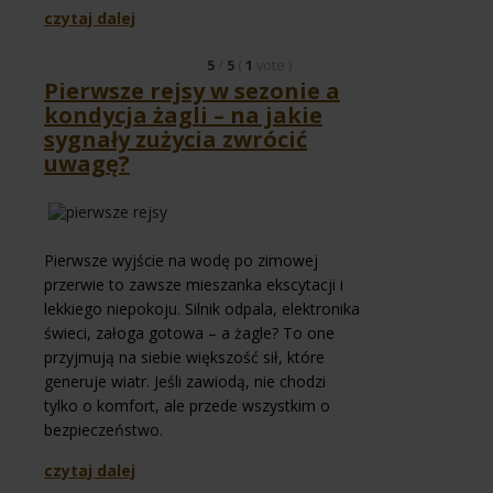
czytaj dalej
5
/
5
(
1
vote
)
Pierwsze rejsy w sezonie a
kondycja żagli – na jakie
sygnały zużycia zwrócić
uwagę?
Pierwsze wyjście na wodę po zimowej
przerwie to zawsze mieszanka ekscytacji i
lekkiego niepokoju. Silnik odpala, elektronika
świeci, załoga gotowa – a żagle? To one
przyjmują na siebie większość sił, które
generuje wiatr. Jeśli zawiodą, nie chodzi
tylko o komfort, ale przede wszystkim o
bezpieczeństwo.
czytaj dalej