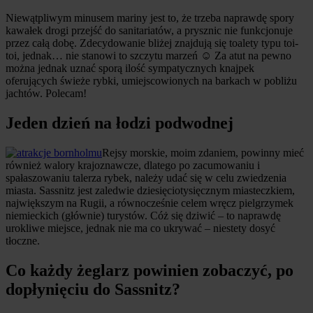
Niewątpliwym minusem mariny jest to, że trzeba naprawdę spory
kawałek drogi przejść do sanitariatów, a prysznic nie funkcjonuje
przez całą dobę. Zdecydowanie bliżej znajdują się toalety typu toi-
toi, jednak… nie stanowi to szczytu marzeń ☺ Za atut na pewno
można jednak uznać sporą ilość sympatycznych knajpek
oferujących świeże rybki, umiejscowionych na barkach w pobliżu
jachtów. Polecam!
Jeden dzień na łodzi podwodnej
Rejsy morskie, moim zdaniem, powinny mieć
również walory krajoznawcze, dlatego po zacumowaniu i
spałaszowaniu talerza rybek, należy udać się w celu zwiedzenia
miasta. Sassnitz jest zaledwie dziesięciotysięcznym miasteczkiem,
największym na Rugii, a równocześnie celem wręcz pielgrzymek
niemieckich (głównie) turystów. Cóż się dziwić – to naprawdę
urokliwe miejsce, jednak nie ma co ukrywać – niestety dosyć
tłoczne.
Co każdy żeglarz powinien zobaczyć, po
dopłynięciu do Sassnitz?