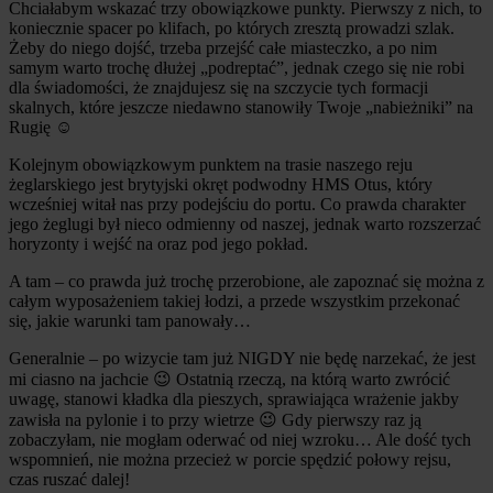
Chciałabym wskazać trzy obowiązkowe punkty. Pierwszy z nich, to
koniecznie spacer po klifach, po których zresztą prowadzi szlak.
Żeby do niego dojść, trzeba przejść całe miasteczko, a po nim
samym warto trochę dłużej „podreptać”, jednak czego się nie robi
dla świadomości, że znajdujesz się na szczycie tych formacji
skalnych, które jeszcze niedawno stanowiły Twoje „nabieżniki” na
Rugię ☺
Kolejnym obowiązkowym punktem na trasie naszego reju
żeglarskiego jest brytyjski okręt podwodny HMS Otus, który
wcześniej witał nas przy podejściu do portu. Co prawda charakter
jego żeglugi był nieco odmienny od naszej, jednak warto rozszerzać
horyzonty i wejść na oraz pod jego pokład.
A tam – co prawda już trochę przerobione, ale zapoznać się można z
całym wyposażeniem takiej łodzi, a przede wszystkim przekonać
się, jakie warunki tam panowały…
Generalnie – po wizycie tam już NIGDY nie będę narzekać, że jest
mi ciasno na jachcie 😉 Ostatnią rzeczą, na którą warto zwrócić
uwagę, stanowi kładka dla pieszych, sprawiająca wrażenie jakby
zawisła na pylonie i to przy wietrze 😉 Gdy pierwszy raz ją
zobaczyłam, nie mogłam oderwać od niej wzroku… Ale dość tych
wspomnień, nie można przecież w porcie spędzić połowy rejsu,
czas ruszać dalej!