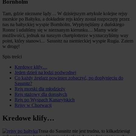
Bornholm
Tam, gdzie nieznane lądy… W dzisiejszym artykule kolejne rejsy
morskie po Bałtyku, a dokładnie rejs który został rozpoczęty przez
nas na bałtyckiej wyspie Bornholm. Wypłynęliśmy z duńskiego
Ronne i udaliśmy się w nieznanym kierunku… Mamy wiele
możliwości, jednak na naszym chartplotterze wyznaczyliśmy way
point, który stanowi… Sassnitz na niemieckiej wyspie Rugia. Zatem
w drogę!
Spis treści
Kredowe klify…
Jeden dzień na łodzi podwodnej
Co każdy żeglarz powinien zobaczyć, po dopłynięciu do
Sassnitz?
Rejs morski dla młodzieży
Rejs stażowy dla dorosłych
Rejs po Wyspach Kanaryjskich
Rejsy w Chorwacji
Kredowe klify…
Trasa do Sassnitz nie jest trudna, to kilkadziesiąt