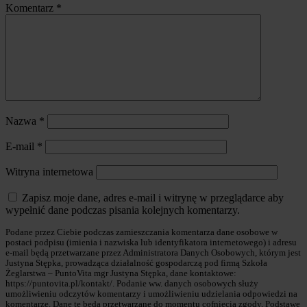
Komentarz
*
Nazwa
*
E-mail
*
Witryna internetowa
Zapisz moje dane, adres e-mail i witrynę w przeglądarce aby
wypełnić dane podczas pisania kolejnych komentarzy.
Podane przez Ciebie podczas zamieszczania komentarza dane osobowe w
postaci podpisu (imienia i nazwiska lub identyfikatora internetowego) i adresu
e-mail będą przetwarzane przez Administratora Danych Osobowych, którym jest
Justyna Stępka, prowadząca działalność gospodarczą pod firmą Szkoła
Żeglarstwa – PuntoVita mgr Justyna Stępka, dane kontaktowe:
https://puntovita.pl/kontakt/. Podanie ww. danych osobowych służy
umożliwieniu odczytów komentarzy i umożliwieniu udzielania odpowiedzi na
komentarze. Dane te będą przetwarzane do momentu cofnięcia zgody. Podstawę