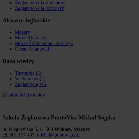
Żeglarstwo dla studentów
Żeglarstwo dla dorosłych
Akweny żeglarskie
Mazury
Morze Bałtyckie
Morze Śródziemne i Adriatyk
Ocean Atlantycki
Baza wiedzy
Turystyka
(92)
Wędkarstwo
(2)
Żeglarstwo
(246)
Szkoła Żeglarstwa PuntoVita
Michał Stępka
ul.
Niegocińska 5
,
11-500
Wilkasy, Mazury
tel.
501 177 487
,
michal@puntovita.pl
,