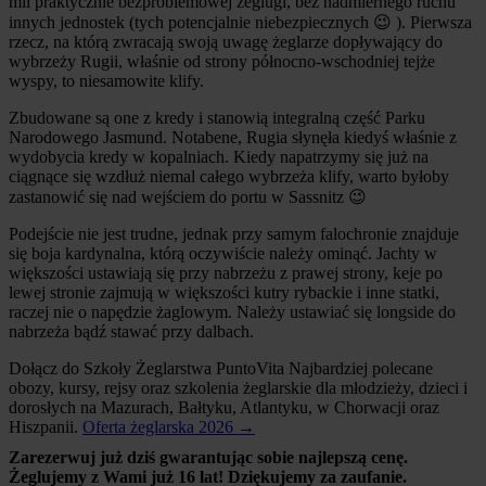
mil praktycznie bezproblemowej żeglugi, bez nadmiernego ruchu
innych jednostek (tych potencjalnie niebezpiecznych 😉 ). Pierwsza
rzecz, na którą zwracają swoją uwagę żeglarze dopływający do
wybrzeży Rugii, właśnie od strony północno-wschodniej tejże
wyspy, to niesamowite klify.
Zbudowane są one z kredy i stanowią integralną część Parku
Narodowego Jasmund. Notabene, Rugia słynęła kiedyś właśnie z
wydobycia kredy w kopalniach. Kiedy napatrzymy się już na
ciągnące się wzdłuż niemal całego wybrzeża klify, warto byłoby
zastanowić się nad wejściem do portu w Sassnitz 😉
Podejście nie jest trudne, jednak przy samym falochronie znajduje
się boja kardynalna, którą oczywiście należy ominąć. Jachty w
większości ustawiają się przy nabrzeżu z prawej strony, keje po
lewej stronie zajmują w większości kutry rybackie i inne statki,
raczej nie o napędzie żaglowym. Należy ustawiać się longside do
nabrzeża bądź stawać przy dalbach.
Dołącz do Szkoły Żeglarstwa PuntoVita
Najbardziej polecane
obozy, kursy, rejsy oraz szkolenia żeglarskie dla młodzieży, dzieci i
dorosłych na Mazurach, Bałtyku, Atlantyku, w Chorwacji oraz
Hiszpanii.
Oferta żeglarska 2026 →
Zarezerwuj już dziś gwarantując sobie najlepszą cenę.
Żeglujemy z Wami już 16 lat! Dziękujemy za zaufanie.