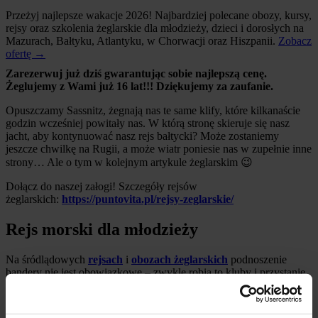
Przeżyj najlepsze wakacje 2026!
Najbardziej polecane obozy, kursy,
rejsy oraz szkolenia żeglarskie dla młodzieży, dzieci i dorosłych na
Mazurach, Bałtyku, Atlantyku, w Chorwacji oraz Hiszpanii.
Zobacz
ofertę →
Zarezerwuj już dziś gwarantując sobie najlepszą cenę.
Żeglujemy z Wami już 16 lat!!! Dziękujemy za zaufanie.
Opuszczamy Sassnitz, żegnają nas te same klify, które kilkanaście
godzin wcześniej powitały nas. W którą stronę skieruje się nasz
jacht, aby kontynuować nasz rejs bałtycki? Może zostaniemy
jeszcze chwilkę na Rugii, a może wiatr poniesie nas w zupełnie inne
strony… Ale o tym w kolejnym artykule żeglarskim 😉
Dołącz do naszej załogi! Szczegóły rejsów
żeglarskich:
https://puntovita.pl/rejsy-zeglarskie/
Rejs morski dla młodzieży
Na śródlądowych
rejsach
i
obozach żeglarskich
podnoszenie
bandery nie jest obowiązkowe – zwykle robią to kluby i przystanie
na początek sezonu żeglarskiego. Natomiast bandera pozostaje
niezbędna na rejsach morskich – zawsze podnosimy ją na
naszych rejsach morskich z młodzieżą na Wyspach