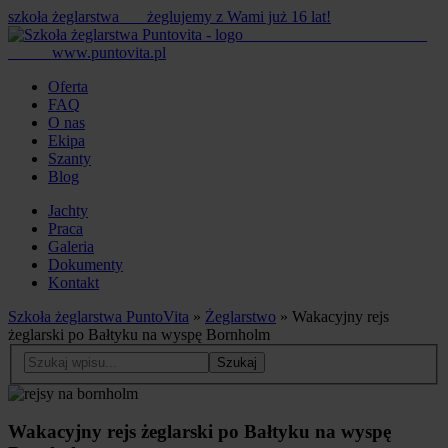
szkoła żeglarstwa
żeglujemy z Wami już 16 lat!
www.puntovita.pl
Oferta
FAQ
O nas
Ekipa
Szanty
Blog
Jachty
Praca
Galeria
Dokumenty
Kontakt
Szkoła żeglarstwa PuntoVita
»
Żeglarstwo
» Wakacyjny rejs
żeglarski po Bałtyku na wyspę Bornholm
Wakacyjny rejs żeglarski po Bałtyku na wyspę